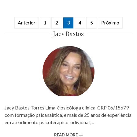
Paginação
Anterior
1
2
3
4
5
Próximo
de
Jacy Bastos
posts
Jacy Bastos Torres Lima, é psicóloga clínica, CRP 06/15679
com formação psicanalítica, e mais de 25 anos de experiência
em atendimento psicoterápico individual,…
READ MORE