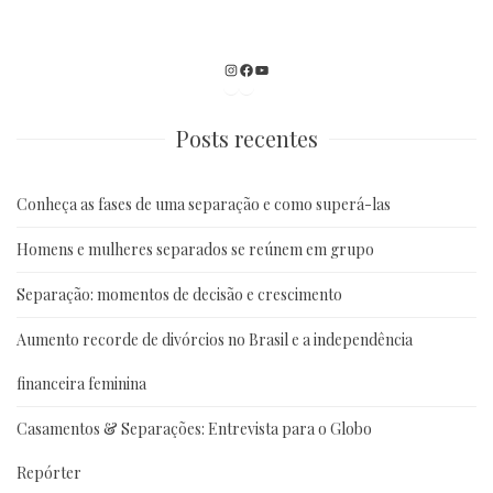
Instagram
Facebook
Youtube
Posts recentes
Conheça as fases de uma separação e como superá-las
Homens e mulheres separados se reúnem em grupo
Separação: momentos de decisão e crescimento
Aumento recorde de divórcios no Brasil e a independência
financeira feminina
Casamentos & Separações: Entrevista para o Globo
Repórter